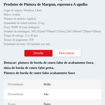
Produtos de Pintura de Margem, espessura A agulha
Lugar de origem: Wenzhou, China
Marca: weilida
Número do modelo: Agulha3
Quantidade de ordem mínima: 25 kg
Preço: RMB 18 yuan 1kilogram
Detalhes da embalagem: 5KG182mm*168mm*255mm,25KG360mm*220mm*420mm
Tempo de entrega: 15 a 30 dias
Termos de pagamento: D/P
Habilidade da fonte: 30 toneladas por mês
Detalhe
Description
Destacar:
pintura de borda de couro falso de acabamento fosco
,
tinta de borda de couro falso preta
,
Pintura de borda de couro falso acabamento fosco
1Flexibilidade:
Médio
2Durabilidade:
Alto
3Cores:
Negro