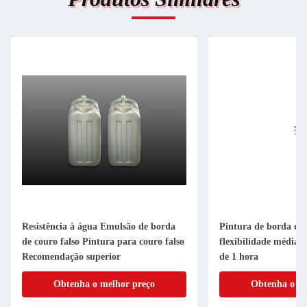
Resistência à água Emulsão de borda
Pintura de borda de
de couro falso Pintura para couro falso
flexibilidade média 
Recomendação superior
de 1 hora
Obtenha o melhor preço
Obtenha o me