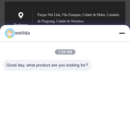
Parque Wei Lida, Vila Xianqiao, Cidade de Mabu, Condado
de Pingyang, Cidade de Wenzhou
Endereço
weilida
7:28 AM
1013008132@qq.com
E-mail
Good day, what product are you looking for?
0086-577-63850685
Telefone