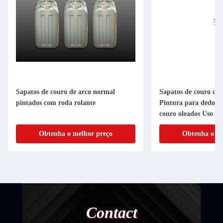
Sapatos de couro de arco normal
Sapatos de couro com
pintados com roda rolante
Pintura para dedo r
couro oleados Uso d
Obtenha o melhor preço
Obtenha o me
Contact