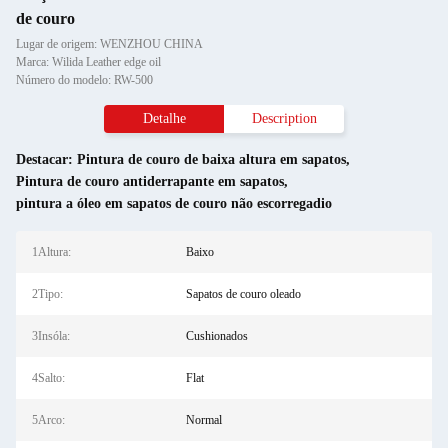
de couro
Lugar de origem: WENZHOU CHINA
Marca: Wilida Leather edge oil
Número do modelo: RW-500
Detalhe
Description
Destacar:
Pintura de couro de baixa altura em sapatos
,
Pintura de couro antiderrapante em sapatos
,
pintura a óleo em sapatos de couro não escorregadio
1Altura:
Baixo
2Tipo:
Sapatos de couro oleado
3Insóla:
Cushionados
4Salto:
Flat
5Arco:
Normal