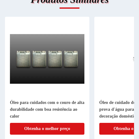
Óleo para cuidados com o couro de alta
Óleo de cuidado de c
durabilidade com boa resistência ao
prova d'água para pr
calor
decoração doméstica
Obtenha o melhor preço
Obtenha o me