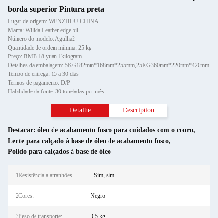
borda superior Pintura preta
Lugar de origem: WENZHOU CHINA
Marca: Wilida Leather edge oil
Número do modelo: Agulha2
Quantidade de ordem mínima: 25 kg
Preço: RMB 18 yuan 1kilogram
Detalhes da embalagem: 5KG182mm*168mm*255mm,25KG360mm*220mm*420mm
Tempo de entrega: 15 a 30 dias
Termos de pagamento: D/P
Habilidade da fonte: 30 toneladas por mês
Detalhe
Description
Destacar:
óleo de acabamento fosco para cuidados com o couro
,
Lente para calçado à base de óleo de acabamento fosco
,
Polido para calçados à base de óleo
1Resistência a arranhões:
- Sim, sim.
2Cores:
Negro
3Peso de transporte:
0.5 kg